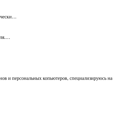
тически…
еля.…
онов и персональных копьютеров, специализируюсь на