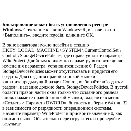
Блокирование может быть установлено в реестре
Windows.
Сочетание клавиш Windows+R, вызовет окно
«Выполнить», введите regeditи кликните OK.
В окне редактора нужно перейти в секцию
HKEY_LOCAL_MACHINE \ SYSTEM \ CurrentControlSet \
Control \ StorageDevicePolicies, где справа увидите параметр
WriteProtect. Двойным кликом по параметру вызовите диалог
изменения параметра, установитезначение 0. Раздел
StorageDevicePolicies может отсутствовать и придётся его
создать. Для создания правой кнопкой мышки
кликнитепредыдущий раздел Control, выбирайте «Создать >
раздел», название должно быть StorageDevicePolicies. В пустой
области правой части окна только что созданного раздела
вновь нажмите правой кнопкой мышки, выделите в меню
«Создать > Параметр DWORD», битность выберите 64 или 32,
в зависимости от разрядности операционной системы.
Назовите параметр WriteProtect и присвойте значение 0, как
описано выше. Обязательно перезагрузитесь и проверяйте
результат.