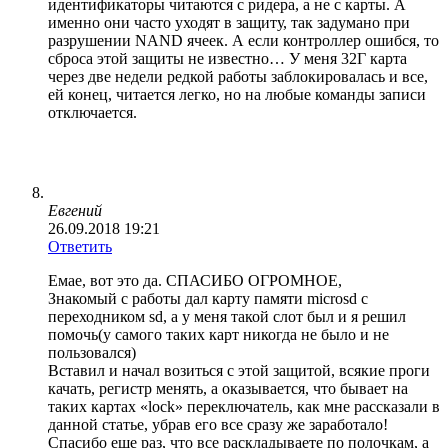
идентификаторы читаются с ридера, а не с карты. А
именно они часто уходят в защиту, так задумано при
разрушении NAND ячеек. А если контроллер ошибся, то
сброса этой защиты не известно… У меня 32Г карта
через две недели редкой работы заблокировалась и все,
ей конец, читается легко, но на любые команды записи
отключается.
Евгений
26.09.2018 19:21
Ответить
Емае, вот это да. СПАСИБО ОГРОМНОЕ,
Знакомый с работы дал карту памяти microsd с
переходником sd, а у меня такой слот был и я решил
помочь(у самого таких карт никогда не было и не
пользовался)
Вставил и начал возиться с этой защитой, всякие проги
качать, регистр менять, а оказывается, что бывает на
таких картах «lock» переключатель, как мне рассказали в
данной статье, убрав его все сразу же заработало!
Спасибо еще раз, что все раскладываете по полочкам, а