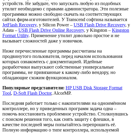
устройств. Не забудьте, что запускать любую из подобных
утилит необходимо с правами администратора. Эти полезные
программки можно свободно скачать на соответствующих
сайтах фирм-изготовителей. У Transcend софтина называется
JetFlash Recovery
, у Silicon Power –
USB Flash Drive Recovery
, у
Adata –
USB Flash Drive Online Recovery
, у Kingston –
Kingston
Format Utility
. Применение утилит довольно простое и не
вызывает сложностей даже у новичков.
Ниже перечисленные программы рассчитаны на
продвинутого пользователя, перед началом использования
которых ознакомтесь с документацией. Идейные
разработчики выпускают собственные универсальные
программы, не привязанные к какому-либо вендору, но
обладающие схожим функционалом.
Популярные представители:
HP USB Disk Storage Format
Tool
,
D-Soft Flash Doctor
, AlcorMP.
Последняя работает только с накопителями на одноимённом
контроллере, но у приведенных программ задача одна –
помочь восстановить проблемное устройство. Столкнувшись
с поиском решения того, как снять защиту с флешки, в
качестве последней меры попытайтесь перепрошить её.
Полную информацию о типе контроллера, используемой