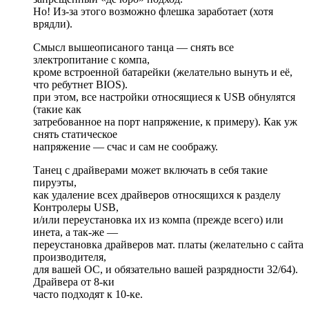
Но! Из-за этого возможно флешка заработает (хотя
врядли).
Смысл вышеописаного танца — снять все
злектропитание с компа,
кроме встроенной батарейки (желательно вынуть и её,
что ребутнет BIOS).
при этом, все настройки относящиеся к USB обнулятся
(такие как
затребованное на порт напряжение, к примеру). Как уж
снять статическое
напряжение — счас и сам не соображу.
Танец с драйверами может включать в себя такие
пируэты,
как удаление всех драйверов относящихся к разделу
Контролеры USB,
и/или переустановка их из компа (прежде всего) или
инета, а так-же —
переустановка драйверов мат. платы (желательно с сайта
производителя,
для вашей ОС, и обязательно вашей разрядности 32/64).
Драйвера от 8-ки
часто подходят к 10-ке.