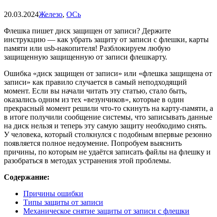
20.03.2024
Железо
,
ОСь
Флешка пишет диск защищен от записи? Держите
инструкцию — как убрать защиту от записи с флешки, карты
памяти или usb-накопителя! Разблокируем любую
защищенную защищенную от записи флешкарту.
Ошибка «диск защищен от записи» или «флешка защищена от
записи» как правило случается в самый неподходящий
момент. Если вы начали читать эту статью, стало быть,
оказались одним из тех «везунчиков», которые в один
прекрасный момент решили что-то скинуть на карту-памяти, а
в итоге получили сообщение системы, что записывать данные
на диск нельзя и теперь эту самую защиту необходимо снять.
У человека, который столкнулся с подобным впервые резонно
появляется полное недоумение. Попробуем выяснить
причины, по которым не удаётся записать файлы на флешку и
разобраться в методах устранения этой проблемы.
Содержание:
Причины ошибки
Типы защиты от записи
Механическое снятие защиты от записи с флешки