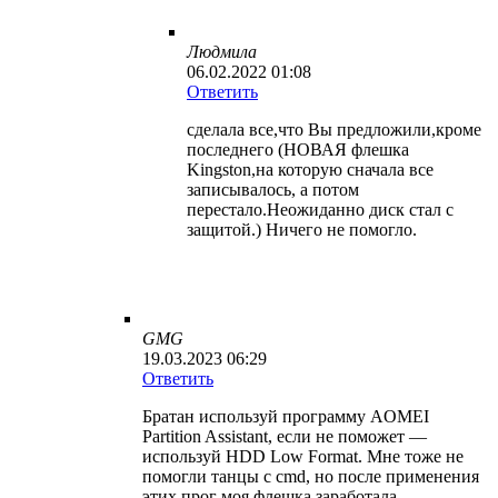
Людмила
06.02.2022 01:08
Ответить
сделала все,что Вы предложили,кроме
последнего (НОВАЯ флешка
Kingston,на которую сначала все
записывалось, а потом
перестало.Неожиданно диск стал с
защитой.) Ничего не помогло.
GMG
19.03.2023 06:29
Ответить
Братан используй программу AOMEI
Partition Assistant, если не поможет —
используй HDD Low Format. Мне тоже не
помогли танцы с cmd, но после применения
этих прог моя флешка заработала.