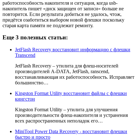
работоспособность накопителя и ситуация, когда usb-
накопитель пишет «диск защищен от записи» больше не
повторится. Если результата добиться не удалось, чтож,
придётся озаботиться выбором новой флешки поскольку
старая карта памяти не подлежит ремонту.
Еще 3 полезных статьи:
JetFlash Recovery восстановит информацию с флешки
Transcend
JetFlash Recovery – утилита для флеш-носителей
производителей A-DATA, JetFlash, ranscend,
восстанавливающая их работоспособность. Исправляет
большинство…
Kingston Format Utility восстановит файлы с флешки
кингстон
Kingston Format Utility – утилита для улучшения
производительности флеш-накопителя и устранения
всех распространенных неполадок его…
MiniTool Power Data Recovery - восстановит флешки
быстро и просто