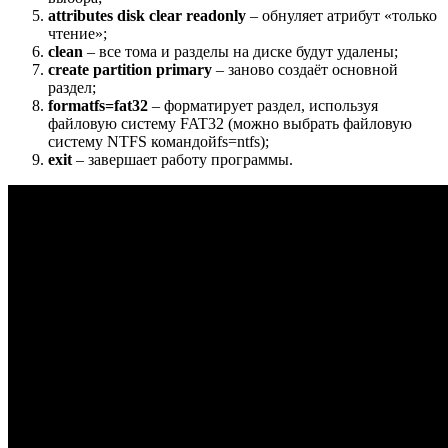
attributes disk clear readonly
– обнуляет атрибут «только
чтение»;
clean
– все тома и разделы на диске будут удалены;
create partition primary
– заново создаёт основной
раздел;
formatfs=fat32
– форматирует раздел, используя
файловую систему FAT32 (можно выбрать файловую
систему NTFS командойfs=ntfs);
exit
– завершает работу программы.