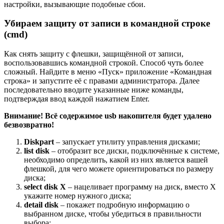
настройки, вызывающие подобные сбои.
Убираем защиту от записи в командной строке
(cmd)
Как снять защиту с флешки, защищённой от записи,
воспользовавшись командной строкой. Способ чуть более
сложный. Найдите в меню «Пуск» приложение «Командная
строка» и запустите её с правами администратора. Далее
последовательно вводите указанные ниже команды,
подтверждая ввод каждой нажатием Enter.
Внимание! Всё содержимое usb накопителя будет удалено
безвозвратно!
Diskpart
– запускает утилиту управления дисками;
list disk
– отобразит все диски, подключённые к системе,
необходимо определить, какой из них является вашей
флешкой, для чего можете ориентироваться по размеру
диска;
select disk X
– нацеливает программу на диск, вместо X
укажите номер нужного диска;
detail disk
– покажет подробную информацию о
выбранном диске, чтобы убедиться в правильности
выбора;