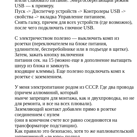
и/или слабовато питание. Энергосберегающий режим
USB — к примеру.
Пуск -> Диспетчер устройств -> Контролеры USB ->
свойства -> вкладка Управление питанием.
Снять галку, причем для всех устройств (где возможно),
после чего подключить глючное USB.
С электричеством полезно — выключить комп из
розетки (переключателем на блоке питания,
удлинителе, бесперебойнике или в подъезде в щитке).
Затем, зажать кнопку включения
питания сек. на 15 (можно еще в дополнение вытащить
шнур из блока и замкнуть
входящие клеммы). Еще полезно подключать комп к
розетке с заземлением.
У меня электропитание родом из СССР. Где два провода
(причем аллюминий, который
нынче запрещен для монтажа, как и двухпроводка, но не
для ремонта, и все на всех плювали).
Заземляющий контакт добавлен прямо в розетке
соединением с нулем
(они в конечном счете все равно соединяются на
трансформаторе подстанции).
Как правило это безопасно, хотя то же наплювательский
запрещенный «де юро» подход.