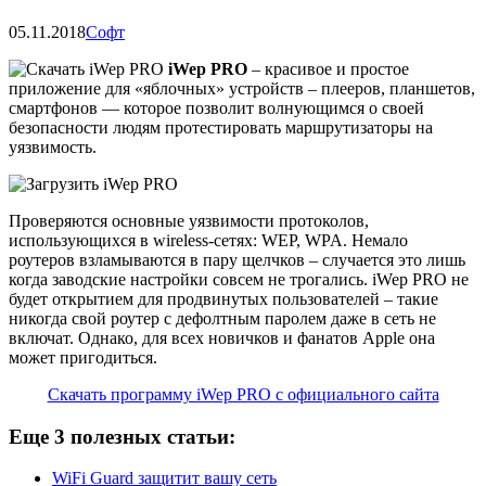
05.11.2018
Софт
iWep PRO
– красивое и простое
приложение для «яблочных» устройств – плееров, планшетов,
смартфонов — которое позволит волнующимся о своей
безопасности людям протестировать маршрутизаторы на
уязвимость.
Проверяются основные уязвимости протоколов,
использующихся в wireless-сетях: WEP, WPA. Немало
роутеров взламываются в пару щелчков – случается это лишь
когда заводские настройки совсем не трогались. iWep PRO не
будет открытием для продвинутых пользователей – такие
никогда свой роутер с дефолтным паролем даже в сеть не
включат. Однако, для всех новичков и фанатов Apple она
может пригодиться.
Скачать программу iWep PRO с официального сайта
Еще 3 полезных статьи:
WiFi Guard защитит вашу сеть