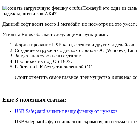
Пожалуй это одна из самы
надежна, почти как АК47.
Данный софт весит всего 1 мегабайт, но несмотря на это умеет
Утилита Rufus обладает следующими функциями:
Форматирование USB карт, флешек и других и девайсов 
Создание загрузочных дисков с любой ОС (Windows, Linu
Запуск низкоуровневых утилит.
Прошивка из-под OS DOS.
Работа на ПК без установленной ОС.
Стоит отметить самое главное преимущество Rufus над о
Еще 3 полезных статьи:
USB Safeguard защитит вашу флешку от чужаков
USBSafeguard - функционально скромная, но весьма эфф