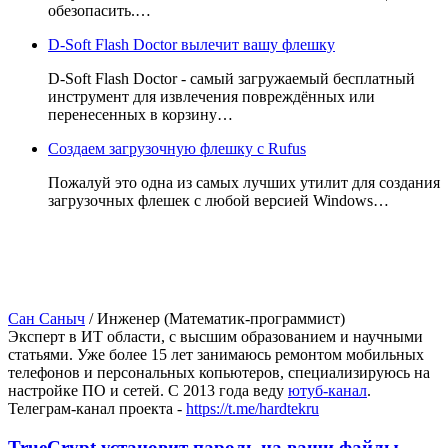
обезопасить.…
D-Soft Flash Doctor вылечит вашу флешку
D-Soft Flash Doctor - самый загружаемый бесплатный
инструмент для извлечения повреждённых или
перенесенных в корзину…
Создаем загрузочную флешку с Rufus
Пожалуй это одна из самых лучших утилит для создания
загрузочных флешек с любой версией Windows…
Сан Саныч
/
Инженер (Математик-программист)
Эксперт в ИТ области, с высшим образованием и научными
статьями. Уже более 15 лет занимаюсь ремонтом мобильных
телефонов и персональных копьютеров, специализируюсь на
настройке ПО и сетей. С 2013 года веду
ютуб-канал
.
Телеграм-канал проекта -
https://t.me/hardtekru
TrueCrypt установит пароль на ваши файлы